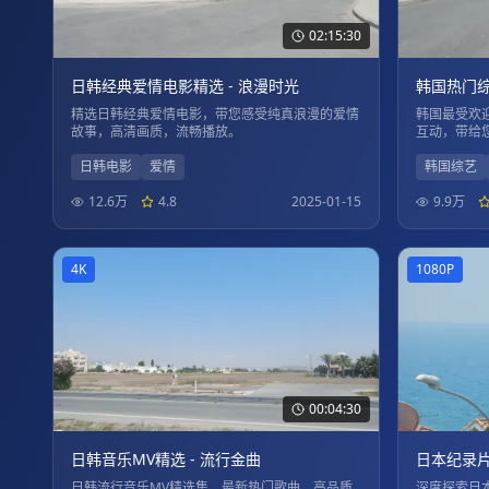
02:15:30
日韩经典爱情电影精选 - 浪漫时光
韩国热门综
精选日韩经典爱情电影，带您感受纯真浪漫的爱情
韩国最受欢
故事，高清画质，流畅播放。
互动，带给
日韩电影
爱情
韩国综艺
12.6万
4.8
2025-01-15
9.9万
4K
1080P
00:04:30
日韩音乐MV精选 - 流行金曲
日本纪录片
日韩流行音乐MV精选集，最新热门歌曲，高品质
深度探索日