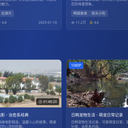
的魅力。
您的味蕾想象。
纪录片
韩国美食
街头小吃
4.8
2025-01-10
11.2万
4.6
1080P
01:48:20
影 - 治愈系经典
日韩宠物生活 - 萌宠日常记录
动画电影精选，温暖人心的故事，精美
日韩宠物生活记录，可爱萌宠日常，
给您心灵的慰藉。
分享，治愈系内容。