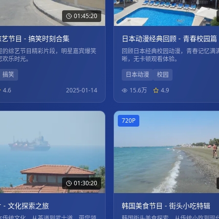
01:45:20
艺节目 - 搞笑时刻合集
日本动漫经典回顾 - 青春校园篇
迎的综艺节目精彩片段，明星嘉宾爆笑
回顾日本经典校园动漫，青春记忆满
您欢乐时光。
晰，无卡顿观看体验。
搞笑
日本动漫
校园
4.6
2025-01-14
15.6万
4.9
720P
01:30:20
 - 文化探索之旅
韩国美食节目 - 街头小吃特辑
本传统文化，从茶道到武士道，带您领
韩国街头美食探索，从传统小吃到现