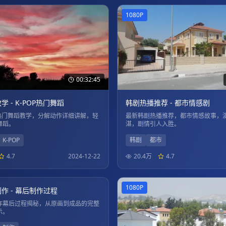
1080P
00:32:45
 - K-POP热门舞蹈
韩剧热播推荐 - 都市情感剧
P热门舞蹈教学，分解动作详细讲解，轻
最新韩剧热播推荐，都市情感故事，
舞蹈。
湛，剧情引人入胜。
K-POP
韩剧
都市
4.7
2024-12-22
20.4万
4.7
02:15:45
1080P
作 - 幕后制作过程
作幕后过程揭秘，从原画到成品的完整
示。