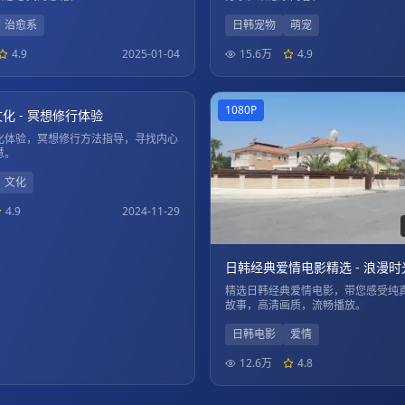
治愈系
日韩宠物
萌宠
4.9
2025-01-04
15.6万
4.9
01:45:40
1080P
化 - 冥想修行体验
化体验，冥想修行方法指导，寻找内心
慧。
文化
4.9
2024-11-29
日韩经典爱情电影精选 - 浪漫时
精选日韩经典爱情电影，带您感受纯
故事，高清画质，流畅播放。
日韩电影
爱情
12.6万
4.8