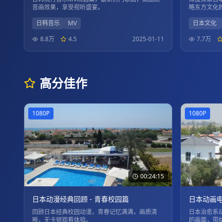
音画效果，享受视听盛宴。
略东方文化
日韩音乐
MV
日本文化
8.8万
4.5
2025-01-11
7.7万
高分佳作
1080P
1080P
00:24:15
日本动漫经典回顾 - 青春校园篇
日本动画电
回顾日本经典校园动漫，青春记忆满满，画质清
日本治愈系
晰，无卡顿观看体验。
的画面，带