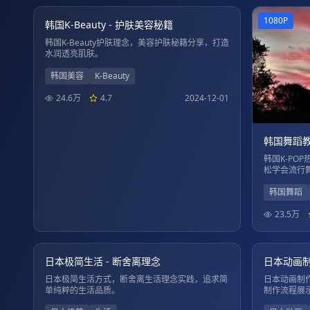
1080P
1080P
韩国K-Beauty - 护肤美容秘籍
韩国K-Beauty护肤理念，美容护肤秘籍分享，打造
水润透亮肌肤。
韩国美容
K-Beauty
24.6万
4.7
2024-12-01
韩国舞蹈教学
韩国K-PO
松学会流行
韩国舞蹈
23.5万
01:22:20
1080P
4K
日本极简生活 - 断舍离理念
日本动画制
日本极简生活方式，断舍离生活理念实践，追求简
日本动画制
单纯粹的生活品质。
制作流程展